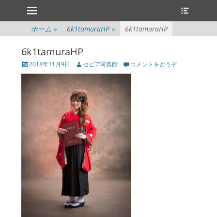
メインメニュー
ヘ
コ
ッ
ン
ダ
テ
ホーム
»
6k1tamuraHP
»
6k1tamuraHP
ー
ン
切
ツ
6k1tamuraHP
り
へ
替
投
投
2018年11月9日
セピア写真館
コメントをどうぞ
ス
え
稿
稿
キ
日
者
ッ
プ