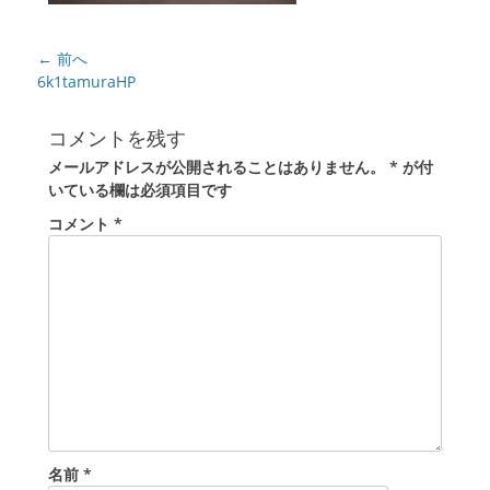
投
← 前へ
稿
前
6k1tamuraHP
の
ナ
投
ビ
コメントを残す
稿:
ゲ
メールアドレスが公開されることはありません。
*
が付
ー
いている欄は必須項目です
シ
コメント
*
ョ
ン
名前
*