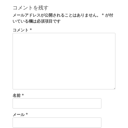
ナ
投
ビ
コメントを残す
稿:
ゲ
メールアドレスが公開されることはありません。
*
が付
ー
いている欄は必須項目です
シ
コメント
*
ョ
ン
名前
*
メール
*