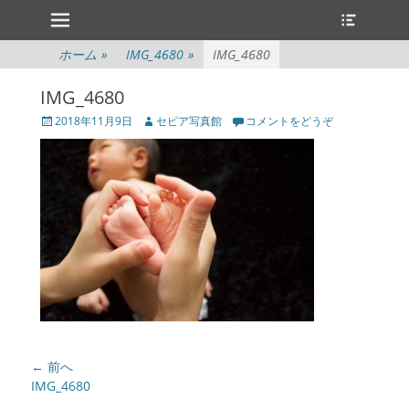
メインメニュー
ヘ
コ
ッ
ン
ダ
テ
ホーム
»
IMG_4680
»
IMG_4680
ー
ン
切
ツ
IMG_4680
り
へ
替
投
投
2018年11月9日
セピア写真館
コメントをどうぞ
ス
え
稿
稿
キ
日
者
ッ
プ
投
← 前へ
稿
前
IMG_4680
の