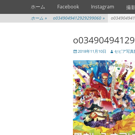
メインメニュー
コ
ホーム
Facebook
Instagram
撮
ン
テ
ホーム
»
o0349049412929299060
»
o034904941
ン
ツ
o03490494129
へ
ス
投
投
2018年11月10日
セピア写真
キ
稿
稿
ッ
日
者
プ