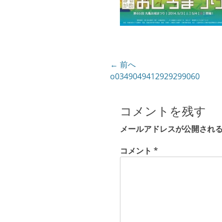
投
← 前へ
前
o0349049412929299060
稿
の
ナ
投
コメントを残す
ビ
稿:
ゲ
メールアドレスが公開され
ー
コメント
*
シ
ョ
ン