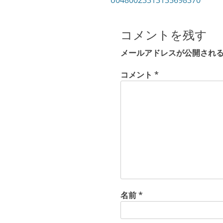
o0480023313135698370
稿
の
ナ
投
コメントを残す
ビ
稿:
ゲ
メールアドレスが公開され
ー
コメント
*
シ
ョ
ン
名前
*