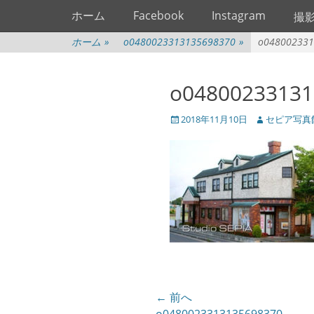
メインメニュー
コ
ホーム
Facebook
Instagram
撮
ン
テ
ホーム
»
o0480023313135698370
»
o048002331
ン
ツ
o04800233131
へ
ス
投
投
2018年11月10日
セピア写真
キ
稿
稿
ッ
日
者
プ
投
← 前へ
前