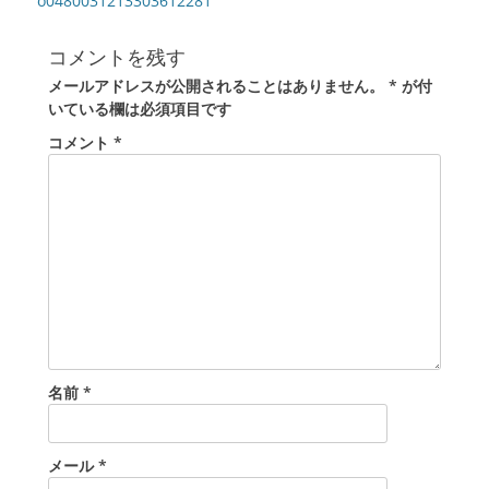
稿
o0480031213303612281
の
ナ
投
ビ
コメントを残す
稿:
ゲ
メールアドレスが公開されることはありません。
*
が付
ー
いている欄は必須項目です
シ
コメント
*
ョ
ン
名前
*
メール
*