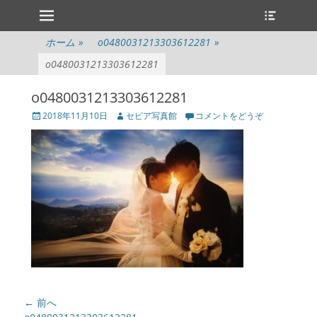
メインメニュー
ヘ
コ
ッ
ン
ダ
テ
ホーム
»
o0480031213303612281
»
ー
ン
切
o0480031213303612281
ツ
り
へ
替
o0480031213303612281
ス
え
キ
投
投
2018年11月10日
セピア写真館
コメントをどうぞ
ッ
稿
稿
プ
日
者
投
← 前へ
前