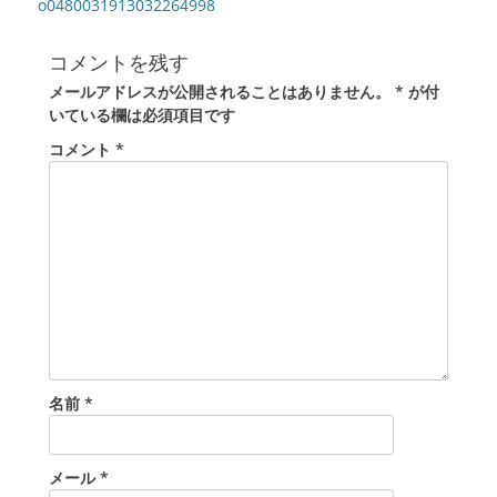
稿
前
o0480031913032264998
の
ナ
投
ビ
コメントを残す
稿:
ゲ
メールアドレスが公開されることはありません。
*
が付
ー
いている欄は必須項目です
シ
コメント
*
ョ
ン
名前
*
メール
*