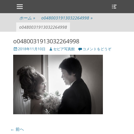
メインメニュー
ヘ
コ
ッ
ン
ダ
テ
ホーム
»
o0480031913032264998
»
ー
ン
切
o0480031913032264998
ツ
り
へ
替
o0480031913032264998
ス
え
キ
投
投
2018年11月10日
セピア写真館
コメントをどうぞ
ッ
稿
稿
プ
日
者
投
← 前へ