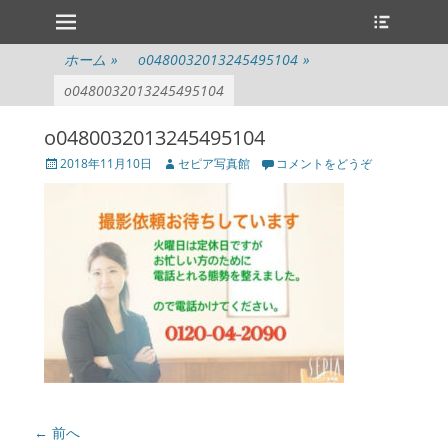
メインメニュー
ヘ
コ
ッ
ン
ダ
テ
ホーム
»
o0480032013245495104
»
ー
ン
切
o0480032013245495104
ツ
り
へ
替
o0480032013245495104
ス
え
キ
投
投
2018年11月10日
セピア写真館
コメントをどうぞ
ッ
稿
稿
プ
日
者
投
← 前へ