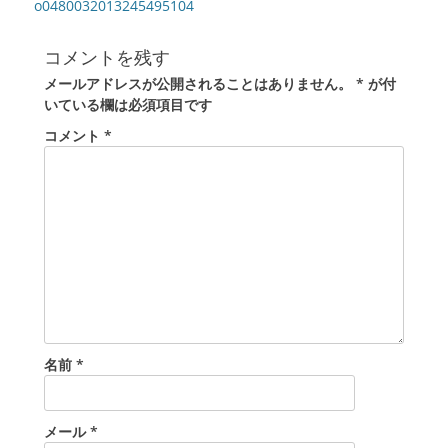
稿
前
o0480032013245495104
の
ナ
投
ビ
コメントを残す
稿:
ゲ
メールアドレスが公開されることはありません。
*
が付
ー
いている欄は必須項目です
シ
コメント
*
ョ
ン
名前
*
メール
*