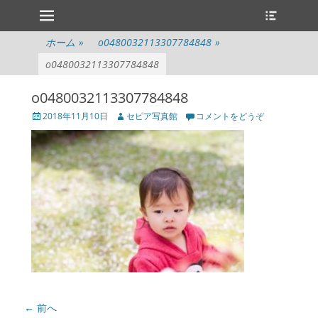
メインメニュー
ヘ
コ
ッ
ン
ダ
テ
ホーム
»
o0480032113307784848
»
ー
ン
切
o0480032113307784848
ツ
り
へ
替
o0480032113307784848
ス
え
キ
投
投
2018年11月10日
セピア写真館
コメントをどうぞ
ッ
稿
稿
プ
日
者
投
← 前へ