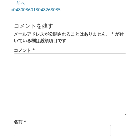
投
← 前へ
稿
前
o0480036013048268035
の
ナ
投
ビ
コメントを残す
稿:
ゲ
メールアドレスが公開されることはありません。
*
が付
ー
いている欄は必須項目です
シ
コメント
*
ョ
ン
名前
*