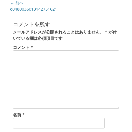
投
← 前へ
稿
前
o0480036013142751621
の
ナ
投
ビ
コメントを残す
稿:
ゲ
メールアドレスが公開されることはありません。
*
が付
ー
いている欄は必須項目です
シ
コメント
*
ョ
ン
名前
*