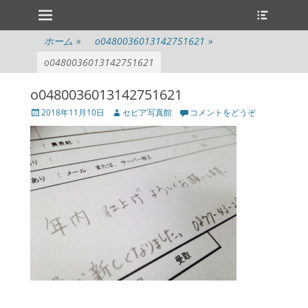
メインメニュー
ヘ
コ
ッ
ン
ダ
テ
ホーム
»
o0480036013142751621
»
ー
ン
切
o0480036013142751621
ツ
り
へ
替
o0480036013142751621
ス
え
キ
投
投
2018年11月10日
セピア写真館
コメントをどうぞ
ッ
稿
稿
プ
日
者