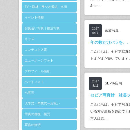
&nbs…
TV・取材・ラジオ番組 出演
イベント情報
お見合い写真｜婚活写真
2017
家族写真
5/17
キッズ
年の数だけバラを、
コンテスト入賞
こんにちは、セピア写真
トまだまだ続いています
ニューボーンフォト
プロフィール撮影
2017
ペットフォト
SEPIA店内
5/11
七五三
セピア写真館 社長
入学式・卒業式ーお祝い
こんにちは、セピア写真
いる方が黒板を褒めてく
写真の修復・復元
本人は喜…
写真の終活