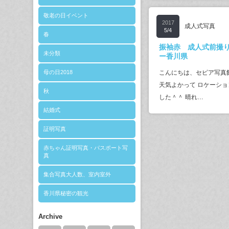
敬老の日イベント
2017
成人式写真
5/4
春
振袖赤 成人式前撮
未分類
ー香川県
母の日2018
こんにちは、セピア写真
天気よかって ロケーシ
秋
した＾＾ 晴れ…
結婚式
証明写真
赤ちゃん証明写真・パスポート写
真
集合写真大人数、室内室外
香川県秘密の観光
Archive