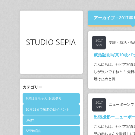
アーカイブ：2017年 
2017
受験・就活・転
5/29
就活証明写真10枚パ
こんにちは、セピア写真
しが強いですね＾＾ 先日
焼け止めと長…
カテゴリー
100日赤ちゃん,お宮参り
2017
ニューボーンフ
5/19
10月31まで敬老の日イベント
出張撮影ーニューボ
BABY
こんにちは、セピア写真
SEPIA店内
児の赤ちゃんを撮影しに