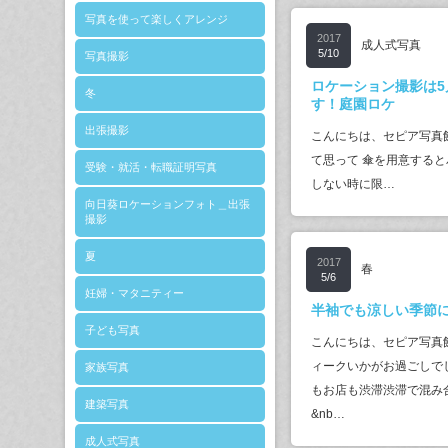
写真を使って楽しくアレンジ
2017
成人式写真
5/10
写真撮影
ロケーション撮影は5
冬
す！庭園ロケ
出張撮影
こんにちは、セピア写真
て思って 傘を用意すると
受験・就活・転職証明写真
しない時に限…
向日葵ロケーションフォト＿出張
撮影
夏
2017
春
5/6
妊婦・マタニティー
半袖でも涼しい季節
子ども写真
こんにちは、セピア写真
ィークいかがお過ごしで
家族写真
もお店も渋滞渋滞で混み
建築写真
&nb…
成人式写真