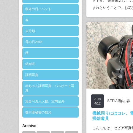
トです。 先日来店してく
まれということで、お花
敬老の日イベント
春
未分類
母の日2018
秋
結婚式
証明写真
赤ちゃん証明写真・パスポート写
真
2019
SEPIA店内
,
春
集合写真大人数、室内室外
4/12
香川県秘密の観光
機械周りにはコレ、
掃除道具
Archive
こんにちは、セピア写真