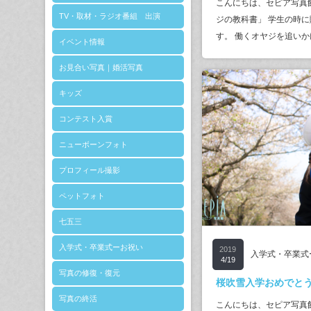
こんにちは、セピア写真
TV・取材・ラジオ番組 出演
ジの教科書」 学生の時に
す。 働くオヤジを追いか
イベント情報
お見合い写真｜婚活写真
キッズ
コンテスト入賞
ニューボーンフォト
プロフィール撮影
ペットフォト
七五三
入学式・卒業式ーお祝い
2019
入学式・卒業式
4/19
写真の修復・復元
桜吹雪入学おめでと
写真の終活
こんにちは、セピア写真