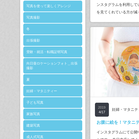
ンスタグラムを利用して
写真を使って楽しくアレンジ
を見てくれている方が減
写真撮影
冬
出張撮影
受験・就活・転職証明写真
向日葵ロケーションフォト＿出張
撮影
夏
妊婦・マタニティー
子ども写真
2019
妊婦・マタニテ
4/17
家族写真
お腹に絵を！マタニ
建築写真
インスタグラムにて公開
成人式写真