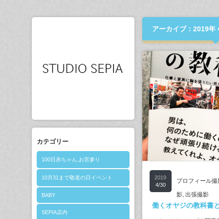
アーカイブ：2019年 
カテゴリー
100日赤ちゃん,お宮参り
10月31まで敬老の日イベント
2019
プロフィール撮
4/30
影
,
出張撮影
BABY
働くオヤジの教科書
SEPIA店内